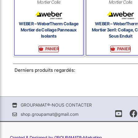
Mortier Colle
Mortier Colle
WEBER – WeberTherm Collage
WEBER – WeberTher
Mortier de Collage Panneaux
Mortier 3en1: Collage, C
Isolants
Sous Enduit
PANIER
PANIER
Derniers produits regardés:
GROUPAMAT®-NOUS CONTACTER
shop.groupamat@gmail.com
Created & Designed by GROUPAMAT®-Marketing.