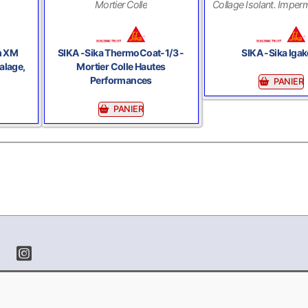
Mortier Colle
Collage Isolant. Imperm
m XM
SIKA -Sika ThermoCoat-1/3 -
SIKA -Sika Igak
alage,
Mortier Colle Hautes
Performances
PANIER
PANIER