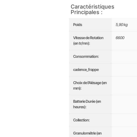
Caractéristiques
Principales :
Poids
5,90 kg
Vitesse de Rotation
6600
(en tr/mn):
Consommation:
cadence_frappe
Choix de l'Alésage (en
mm):
Batterie Durée (en
heures):
Collection:
Granulométrie (en