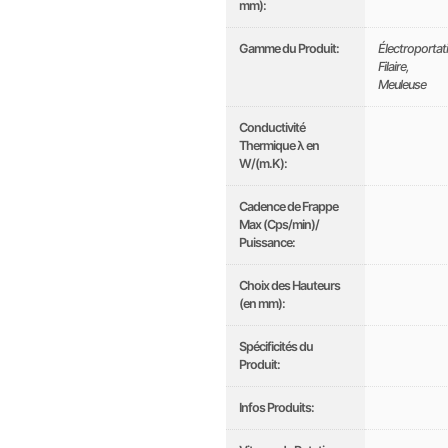
mm):
Gamme du Produit:
Électroportati
Filaire
,
Meuleuse
Conductivité
Thermique λ en
W/(m.K):
Cadence de Frappe
Max (Cps/min)/
Puissance:
Choix des Hauteurs
(en mm):
Spécificités du
Produit:
Infos Produits: