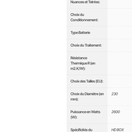
Nuances et Teintes:
Choix du
Conditionnement:
Type Batterie
Choix du Traitement:
Résistance
Thermique R (en
m2.K/W):
Choix des Tailles (EU):
Choix du Diamètre (en
230
mm):
Puissance en Watts
2600
(W):
Spécificités du
HD BOX