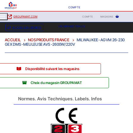
COMPTE
GROUPAMAT.COM
COMPTE
MAGASINS
GROUPAMAT FRANCE
ACCÈS ADHÉRENTS
ACCUEIL
NOS PRODUITS FRANCE
MILWAUKEE- AGVM 26-230
GEX DMS -MEULEUSE AVS -2600W/220V
Disponibilité suivant les magasins
Choix du magasin GROUPAMAT
Normes. Avis Techniques. Labels. Infos